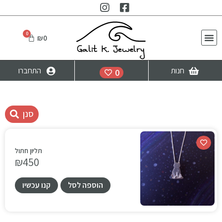
₪
0
חנות
התחברו
0
סנן
תליון חתול
₪
450
הוספה לסל
קנו עכשיו