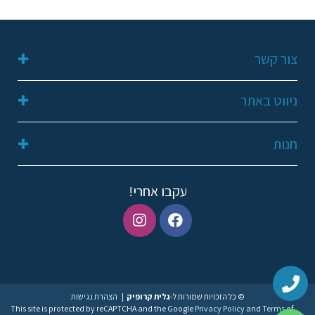
צור קשר
052-2311648
ניווט באתר
galit249@gmail.com
קריית שמונה
דף הבית
חנות
תנאי שימוש ופרטיות
אודות
הצהרת נגישות
מועדפים
החשבון שלי
עקבו אחרי!
צור קשר
טבעות
עגילים
שרשראות
© כל הזכויות שמורות ל-
גלית קרופיק
|
הצהרת נגישות
This site is protected by reCAPTCHA and the Google
Privacy Policy
and
Terms of