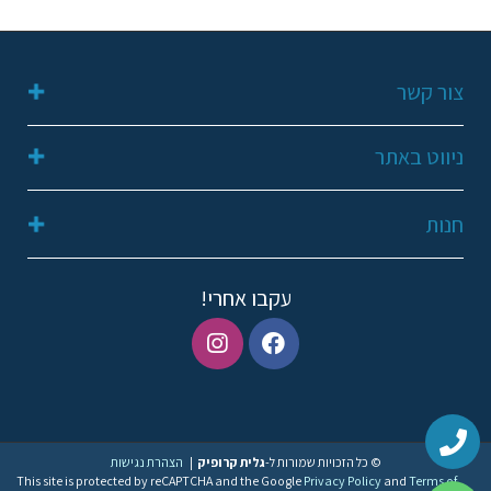
צור קשר
052-2311648
ניווט באתר
galit249@gmail.com
קריית שמונה
דף הבית
חנות
תנאי שימוש ופרטיות
אודות
הצהרת נגישות
מועדפים
החשבון שלי
עקבו אחרי!
צור קשר
טבעות
עגילים
שרשראות
© כל הזכויות שמורות ל-
גלית קרופיק
|
הצהרת נגישות
This site is protected by reCAPTCHA and the Google
Privacy Policy
and
Terms of