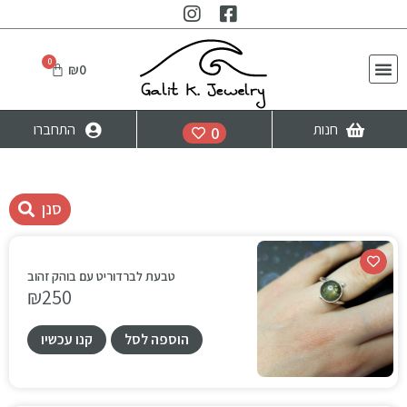
₪
0
חנות
התחברו
0
סנן
טבעת לברדוריט עם בוהק זהוב
₪
250
הוספה לסל
קנו עכשיו