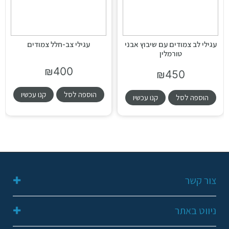
עגילי לב צמודים עם שיבוץ אבני
עגילי צב-חלל צמודים
טורמלין
₪
400
₪
450
הוספה לסל
קנו עכשיו
הוספה לסל
קנו עכשיו
צור קשר
052-2311648
ניווט באתר
galit249@gmail.com