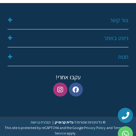
צור קשר
052-2311648
ניווט באתר
galit249@gmail.com
קריית שמונה
דף הבית
חנות
תנאי שימוש ופרטיות
אודות
הצהרת נגישות
מועדפים
החשבון שלי
עקבו אחרי!
צור קשר
טבעות
עגילים
שרשראות
© כל הזכויות שמורות ל-
גלית קרופיק
|
הצהרת נגישות
This site is protected by reCAPTCHA and the Google
Privacy Policy
and
Terms of
Service
apply.