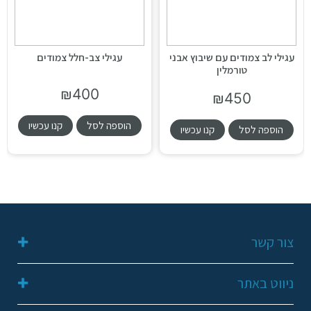
עגילי לב צמודים עם שיבוץ אבני
עגילי צב-חלל צמודים
טורמלין
₪
400
₪
450
הוספה לסל
קנו עכשיו
הוספה לסל
קנו עכשיו
צור קשר
052-2311648
ניווט באתר
galit249@gmail.com