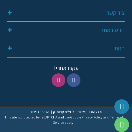
צור קשר
052-2311648
ניווט באתר
galit249@gmail.com
קריית שמונה
דף הבית
חנות
תנאי שימוש ופרטיות
אודות
הצהרת נגישות
מועדפים
החשבון שלי
עקבו אחרי!
צור קשר
טבעות
עגילים
שרשראות
© כל הזכויות שמורות ל-
גלית קרופיק
|
הצהרת נגישות
This site is protected by reCAPTCHA and the Google
Privacy Policy
and
Terms of
Service
apply.